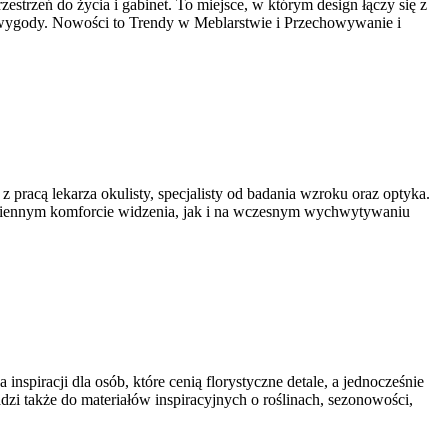
estrzeń do życia i gabinet. To miejsce, w którym design łączy się z
go wygody. Nowości to Trendy w Meblarstwie i Przechowywanie i
pracą lekarza okulisty, specjalisty od badania wzroku oraz optyka.
codziennym komforcie widzenia, jak i na wczesnym wychwytywaniu
spiracji dla osób, które cenią florystyczne detale, a jednocześnie
dzi także do materiałów inspiracyjnych o roślinach, sezonowości,