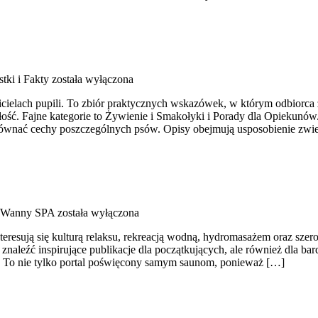
tki i Fakty
została wyłączona
cicielach pupili. To zbiór praktycznych wskazówek, w którym odbiorca
łość. Fajne kategorie to Żywienie i Smakołyki i Porady dla Opiekunów
wnać cechy poszczególnych psów. Opisy obejmują usposobienie zwie
i Wanny SPA
została wyłączona
teresują się kulturą relaksu, rekreacją wodną, hydromasażem oraz sz
 znaleźć inspirujące publikacje dla początkujących, ale również dla 
ci. To nie tylko portal poświęcony samym saunom, ponieważ […]