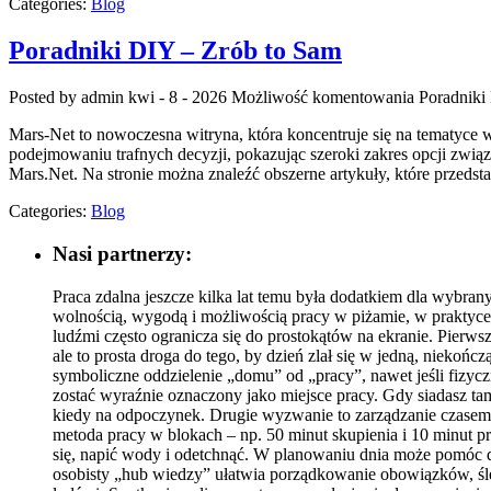
Categories:
Blog
Poradniki DIY – Zrób to Sam
Posted by admin
kwi - 8 - 2026
Możliwość komentowania
Poradniki
Mars-Net to nowoczesna witryna, która koncentruje się na tematyce
podejmowaniu trafnych decyzji, pokazując szeroki zakres opcji związ
Mars.Net. Na stronie można znaleźć obszerne artykuły, które przeds
Categories:
Blog
Nasi partnerzy:
Praca zdalna jeszcze kilka lat temu była dodatkiem dla wybrany
wolnością, wygodą i możliwością pracy w piżamie, w praktyc
ludźmi często ogranicza się do prostokątów na ekranie. Pierw
ale to prosta droga do tego, by dzień zlał się w jedną, niekońc
symboliczne oddzielenie „domu” od „pracy”, nawet jeśli fizyc
zostać wyraźnie oznaczony jako miejsce pracy. Gdy siadasz tam
kiedy na odpoczynek. Drugie wyzwanie to zarządzanie czasem.
metoda pracy w blokach – np. 50 minut skupienia i 10 minut p
się, napić wody i odetchnąć. W planowaniu dnia może pomóc
osobisty „hub wiedzy” ułatwia porządkowanie obowiązków, śled