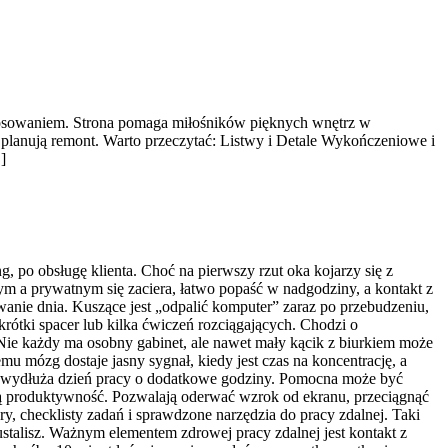
astosowaniem. Strona pomaga miłośników pięknych wnętrz w
e planują remont. Warto przeczytać: Listwy i Detale Wykończeniowe i
]
g, po obsługę klienta. Choć na pierwszy rzut oka kojarzy się z
 a prywatnym się zaciera, łatwo popaść w nadgodziny, a kontakt z
wanie dnia. Kuszące jest „odpalić komputer” zaraz po przebudzeniu,
 krótki spacer lub kilka ćwiczeń rozciągających. Chodzi o
 Nie każdy ma osobny gabinet, ale nawet mały kącik z biurkiem może
u mózg dostaje jasny sygnał, kiedy jest czas na koncentrację, a
co wydłuża dzień pracy o dodatkowe godziny. Pomocna może być
ałą produktywność. Pozwalają oderwać wzrok od ekranu, przeciągnąć
ry, checklisty zadań i sprawdzone narzędzia do pracy zdalnej. Taki
stalisz. Ważnym elementem zdrowej pracy zdalnej jest kontakt z