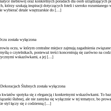
tematyce meblowej oraz konkretnych poradach dla osób urządzających prz
h, którzy szukają inspiracji dotyczących foteli i szeroko rozumiane
nie wybierać detale wnętrzarskie do […]
Oczu
została wyłączona
wiu oczu, w którym centralne miejsce zajmują zagadnienia związane z 
 z myślą o czytelnikach, ponieważ treści koncentrują się zarówno na 
aktycznymi wskazówkami, a jej […]
Dekoracjach Ślubnych
została wyłączona
kwiatów spotyka się z elegancją i konkretnymi wskazówkami. To baza in
iązanki ślubnej, ale nie zamyka się wyłącznie w tej tematyce, bo prowa
e styl łączy się z codzienną […]