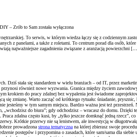
 DIY – Zrób to Sam
została wyłączona
 wnętrzarskiej. To serwis, w którym wiedza łączy się z codziennym z
anych z panelami, a także z roletami. To centrum porad dla osób, któr
tawiają najważniejsze zagadnienia związane z aranżacją powierzchni […
ch. Dziś stała się standardem w wielu branżach – od IT, przez marketin
e przynosi również nowe wyzwania. Granica między życiem zawodowym
szym krokiem do pracy zdalnej bez wypalenia jest świadome zaprojekto
zącą się zmianę. Warto zacząć od krótkiego rytuału: śniadanie, prysznic,
znie jesteśmy w tym samym miejscu. Bardzo ważna jest też przestrzeń.
, „wchodzisz do biura”; gdy odchodzisz – wracasz do domu. Dzięki tem
 Praca zdalna często kusi, by „tylko jeszcze domknąć jedną rzecz”, 
rzerwy. Krótkie przerwy nie są lenistwem, ale inwestycją w długotrw
 dobrze prowadzona
strona tematyczna
na której zbierasz swoje procedu
zenie postępów i przypomina o zasadach, które sam/sama dla siebie u