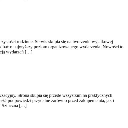
czystości rodzinne. Serwis skupia się na tworzeniu wyjątkowej
cą zadbać o najwyższy poziom organizowanego wydarzenia. Nowości to
zacją wydarzeń […]
zacyjny. Strona skupia się przede wszystkim na praktycznych
leźć podpowiedzi przydatne zarówno przed zakupem auta, jak i
i Sztuczna […]