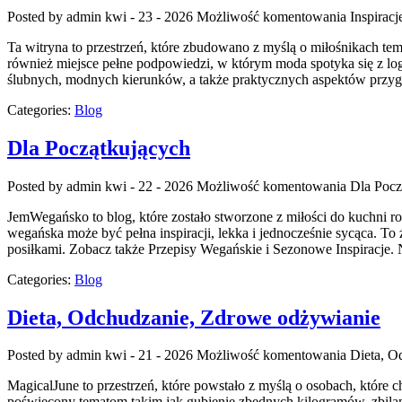
Posted by admin
kwi - 23 - 2026
Możliwość komentowania
Inspiracj
Ta witryna to przestrzeń, które zbudowano z myślą o miłośnikach tema
również miejsce pełne podpowiedzi, w którym moda spotyka się z logist
ślubnych, modnych kierunków, a także praktycznych aspektów prz
Categories:
Blog
Dla Początkujących
Posted by admin
kwi - 22 - 2026
Możliwość komentowania
Dla Pocz
JemWegańsko to blog, które zostało stworzone z miłości do kuchni roś
wegańska może być pełna inspiracji, lekka i jednocześnie sycąca. To 
posiłkami. Zobacz także Przepisy Wegańskie i Sezonowe Inspiracje. 
Categories:
Blog
Dieta, Odchudzanie, Zdrowe odżywianie
Posted by admin
kwi - 21 - 2026
Możliwość komentowania
Dieta, O
MagicalJune to przestrzeń, które powstało z myślą o osobach, które
poświęcony tematom takim jak gubienie zbędnych kilogramów, zbilanso