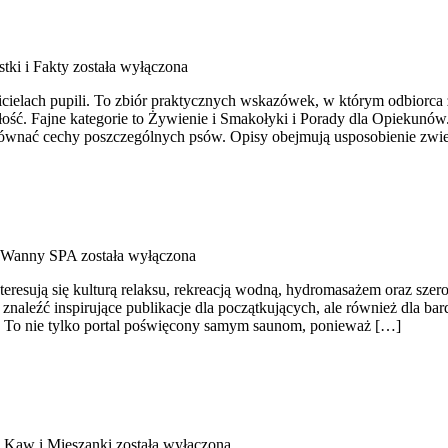
tki i Fakty
została wyłączona
cicielach pupili. To zbiór praktycznych wskazówek, w którym odbiorca
łość. Fajne kategorie to Żywienie i Smakołyki i Porady dla Opiekunów
wnać cechy poszczególnych psów. Opisy obejmują usposobienie zwie
i Wanny SPA
została wyłączona
teresują się kulturą relaksu, rekreacją wodną, hydromasażem oraz sz
 znaleźć inspirujące publikacje dla początkujących, ale również dla 
ci. To nie tylko portal poświęcony samym saunom, ponieważ […]
 Kaw i Mieszanki
została wyłączona