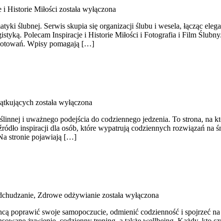
e i Historie Miłości
została wyłączona
tyki ślubnej. Serwis skupia się organizacji ślubu i wesela, łącząc ele
yką. Polecam Inspiracje i Historie Miłości i Fotografia i Film Ślubny.
ygotowań. Wpisy pomagają […]
ątkujących
została wyłączona
linnej i uważnego podejścia do codziennego jedzenia. To strona, na kt
źródło inspiracji dla osób, które wypatrują codziennych rozwiązań na 
Na stronie pojawiają […]
dchudzanie, Zdrowe odżywianie
została wyłączona
 chcą poprawić swoje samopoczucie, odmienić codzienność i spojrzeć n
wane żywienie, codzienny trening, a także wellbeing. Każdy, kto szuka