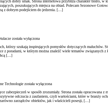
niących dobry smak. Strona internetowa przybliża charakter bistro, w 
zających, poszukujących miejsca na obiad. Polecam Sezonowe Gotowan
oną z dobrym podejściem do jedzenia. […]
tulacze
została wyłączona
ach, którzy szukają inspirujących pomysłów dotyczących maluchów. Stro
ce z poradami, w którym można znaleźć wiele tematów związanych z k
chcą […]
ne Technologie
została wyłączona
tyce zabezpieczeń w sposób zrozumiały. Strona została opracowana z my
ozytywne odczucia z zaufaniem, czyli wartościami, które w branży o
arówno zarządców obiektów, jak i właścicieli posesji, […]