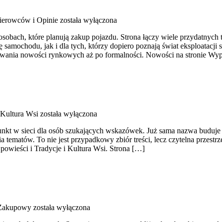
Kierowców i Opinie
została wyłączona
osobach, które planują zakup pojazdu. Strona łączy wiele przydatnyc
amochodu, jak i dla tych, którzy dopiero poznają świat eksploatacji
awania nowości rynkowych aż po formalności. Nowości na stronie Wy
 Kultura Wsi
została wyłączona
unkt w sieci dla osób szukających wskazówek. Już sama nazwa buduje 
tematów. To nie jest przypadkowy zbiór treści, lecz czytelna przestr
powieści i Tradycje i Kultura Wsi. Strona […]
 Zakupowy
została wyłączona