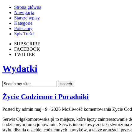
Strona główna
Nawigacja
Starsze wpisy
Kategorie
Polecamy
Spis Treści
SUBSCRIBE
FACEBOOK
TWITTER
Wydatki
Życie Codzienne i Poradniki
Posted by admin
maj - 9 - 2026
Możliwość komentowania
Życie Cod
Serwis Olgakomorowska.pl to miejsce, które łączy zainteresowanie do 
codziennym funkcjonowaniu. Serwis internetowy została stworzona z m
stylu, dbania o siebie, codziennych nawyków, a także aranżacji prz