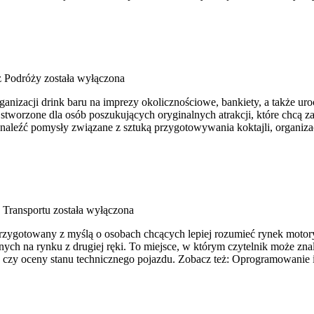
z Podróży
została wyłączona
nizacji drink baru na imprezy okolicznościowe, bankiety, a także uro
ce stworzone dla osób poszukujących oryginalnych atrakcji, które ch
 znaleźć pomysły związane z sztuką przygotowywania koktajli, organi
 Transportu
została wyłączona
rzygotowany z myślą o osobach chcących lepiej rozumieć rynek motory
h na rynku z drugiej ręki. To miejsce, w którym czytelnik może zna
 czy oceny stanu technicznego pojazdu. Zobacz też: Oprogramowanie 