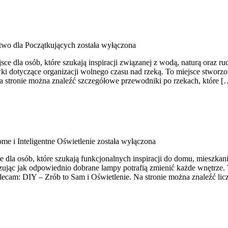
two dla Początkujących
została wyłączona
ce dla osób, które szukają inspiracji związanej z wodą, naturą oraz 
 dotyczące organizacji wolnego czasu nad rzeką. To miejsce stworzo
a stronie można znaleźć szczegółowe przewodniki po rzekach, które [
me i Inteligentne Oświetlenie
została wyłączona
la osób, które szukają funkcjonalnych inspiracji do domu, mieszkania
jąc jak odpowiednio dobrane lampy potrafią zmienić każde wnętrze. To 
ecam: DIY – Zrób to Sam i Oświetlenie. Na stronie można znaleźć lic