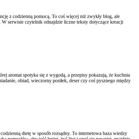
gancję z codzienną pomocą. To coś więcej niż zwykły blog, ale
 W serwisie czytelnik odnajdzie liczne teksty dotyczące kreacji
órej aromat spotyka się z wygodą, a przepisy pokazują, że kuchnia
śniadanie, obiad, wieczorny posiłek, deser czy coś pysznego między
a codzienną dietę w sposób rozsądny. To internetowa baza wiedzy
 pomysłów, aby jeść lepiej, żyć lżej i czuć się pewniej, znajdzie