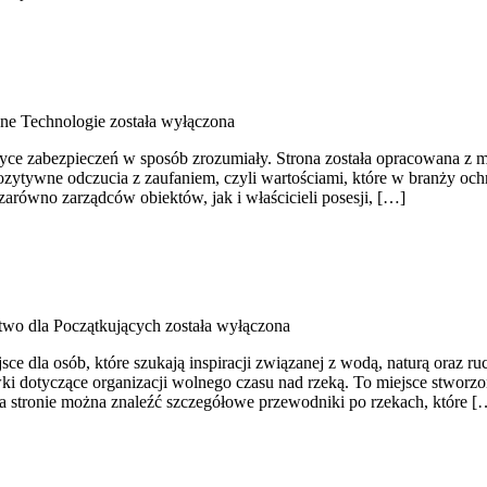
ne Technologie
została wyłączona
tyce zabezpieczeń w sposób zrozumiały. Strona została opracowana z my
ozytywne odczucia z zaufaniem, czyli wartościami, które w branży o
arówno zarządców obiektów, jak i właścicieli posesji, […]
two dla Początkujących
została wyłączona
ce dla osób, które szukają inspiracji związanej z wodą, naturą oraz 
 dotyczące organizacji wolnego czasu nad rzeką. To miejsce stworzo
a stronie można znaleźć szczegółowe przewodniki po rzekach, które [