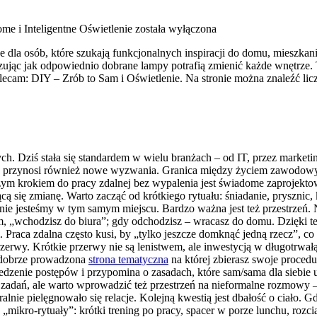
me i Inteligentne Oświetlenie
została wyłączona
la osób, które szukają funkcjonalnych inspiracji do domu, mieszkania
jąc jak odpowiednio dobrane lampy potrafią zmienić każde wnętrze. To 
ecam: DIY – Zrób to Sam i Oświetlenie. Na stronie można znaleźć lic
ch. Dziś stała się standardem w wielu branżach – od IT, przez marketin
e przynosi również nowe wyzwania. Granica między życiem zawodowym
szym krokiem do pracy zdalnej bez wypalenia jest świadome zaprojekto
zącą się zmianę. Warto zacząć od krótkiego rytuału: śniadanie, prysznic,
znie jesteśmy w tym samym miejscu. Bardzo ważna jest też przestrzeń.
, „wchodzisz do biura”; gdy odchodzisz – wracasz do domu. Dzięki tem
 Praca zdalna często kusi, by „tylko jeszcze domknąć jedną rzecz”, 
rzerwy. Krótkie przerwy nie są lenistwem, ale inwestycją w długotrw
 dobrze prowadzona
strona tematyczna
na której zbierasz swoje procedu
zenie postępów i przypomina o zasadach, które sam/sama dla siebie u
a zadań, ale warto wprowadzić też przestrzeń na nieformalne rozmowy
uralnie pielęgnowało się relacje. Kolejną kwestią jest dbałość o ciało
„mikro-rytuały”: krótki trening po pracy, spacer w porze lunchu, rozc