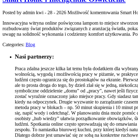
Posted by admin
kwi - 28 - 2026
Możliwość komentowania
Smart Ho
Innowacyjna witryna online poświęcona lampom to miejsce stworzone d
rozbudowany świat produktów związanych z aranżacją światła, pokazu
uwagę na solidność wykonania i codzienny komfort użytkowania. Pol
Categories:
Blog
Nasi partnerzy:
Praca zdalna jeszcze kilka lat temu była dodatkiem dla wybrany
wolnością, wygodą i możliwością pracy w piżamie, w praktyc
ludźmi często ogranicza się do prostokątów na ekranie. Pierw
ale to prosta droga do tego, by dzień zlał się w jedną, niekońc
symboliczne oddzielenie „domu” od „pracy”, nawet jeśli fizyc
zostać wyraźnie oznaczony jako miejsce pracy. Gdy siadasz tam
kiedy na odpoczynek. Drugie wyzwanie to zarządzanie czasem.
metoda pracy w blokach – np. 50 minut skupienia i 10 minut p
się, napić wody i odetchnąć. W planowaniu dnia może pomóc
osobisty „hub wiedzy” ułatwia porządkowanie obowiązków, śled
ludźmi. Spotkania online często sprowadzają się do omawiani
zespołu. To namiastka biurowej kuchni, przy której kiedyś nat
Dlatego dobrze jest umawiać się ze sobą na konkretne ruchowe 