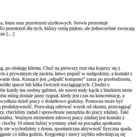
, biura oraz przestrzeni użytkowych. Serwis prezentuje
przestrzeń dla tych, którzy cenią piękno, ale jednocześnie zwracają
zne […]
g, po obsługę klienta. Choć na pierwszy rzut oka kojarzy się z
 a prywatnym się zaciera, łatwo popaść w nadgodziny, a kontakt z
wanie dnia. Kuszące jest „odpalić komputer” zaraz po przebudzeniu,
 krótki spacer lub kilka ćwiczeń rozciągających. Chodzi o
 Nie każdy ma osobny gabinet, ale nawet mały kącik z biurkiem może
u mózg dostaje jasny sygnał, kiedy jest czas na koncentrację, a
co wydłuża dzień pracy o dodatkowe godziny. Pomocna może być
ałą produktywność. Pozwalają oderwać wzrok od ekranu, przeciągnąć
ry, checklisty zadań i sprawdzone narzędzia do pracy zdalnej. Taki
stalisz. Ważnym elementem zdrowej pracy zdalnej jest kontakt z
 – choćby 10 minut luźnej wymiany zdań na początku spotkania
. Gdy nie wychodzimy z domu, spontaniczna aktywność fizyczna spada.
iąganie co kilka godzin. Kręgosłup i stawy szybko odwdzięczą się