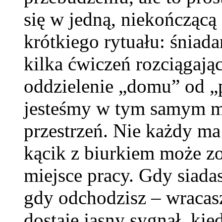
się w jedną, niekończącą
krótkiego rytuału: śniada
kilka ćwiczeń rozciągają
oddzielenie „domu” od „p
jesteśmy w tym samym mi
przestrzeń. Nie każdy ma
kącik z biurkiem może z
miejsce pracy. Gdy siada
gdy odchodzisz – wraca
dostaje jasny sygnał, kied