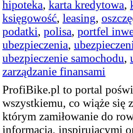
hipoteka
,
karta kredytowa
,
księgowość
,
leasing
,
oszczę
podatki
,
polisa
,
portfel inw
ubezpieczenia
,
ubezpieczen
ubezpieczenie samochodu
,
zarządzanie finansami
ProfiBike.pl to portal poś
wszystkiemu, co wiąże się z
którym zamiłowanie do rowe
informacją, inspirującymi o