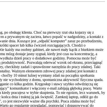
g, po obsługę klienta. Choć na pierwszy rzut oka kojarzy się z
 a prywatnym się zaciera, łatwo popaść w nadgodziny, a kontakt z
wanie dnia. Kuszące jest „odpalić komputer” zaraz po przebudzeniu,
 krótki spacer lub kilka ćwiczeń rozciągających. Chodzi o
 Nie każdy ma osobny gabinet, ale nawet mały kącik z biurkiem może
u mózg dostaje jasny sygnał, kiedy jest czas na koncentrację, a
co wydłuża dzień pracy o dodatkowe godziny. Pomocna może być
ałą produktywność. Pozwalają oderwać wzrok od ekranu, przeciągnąć
ry, checklisty zadań i sprawdzone narzędzia do pracy zdalnej. Taki
stalisz. Ważnym elementem zdrowej pracy zdalnej jest kontakt z
 – choćby 10 minut luźnej wymiany zdań na początku spotkania
. Gdy nie wychodzimy z domu, spontaniczna aktywność fizyczna spada.
iąganie co kilka godzin. Kręgosłup i stawy szybko odwdzięczą się
jący” komunikator i włączony e-mail zabijają głęboką pracę. Warto
kiedy pracujesz w trybie skupienia. To nie egoizm, lecz warunek, by
końca dnia i traktuj ją jak świętość. Zamknij laptop, odłóż go do
”, co jest niezwykle ważne dla psychiki. Praca zdalna może być
ja. Warto go regularnie przeglądać, poprawiać i dopasowywać do