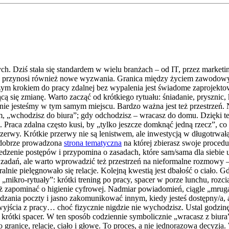
ch. Dziś stała się standardem w wielu branżach – od IT, przez marketin
e przynosi również nowe wyzwania. Granica między życiem zawodowym
szym krokiem do pracy zdalnej bez wypalenia jest świadome zaprojekto
zącą się zmianę. Warto zacząć od krótkiego rytuału: śniadanie, prysznic,
znie jesteśmy w tym samym miejscu. Bardzo ważna jest też przestrzeń.
, „wchodzisz do biura”; gdy odchodzisz – wracasz do domu. Dzięki tem
 Praca zdalna często kusi, by „tylko jeszcze domknąć jedną rzecz”, 
rzerwy. Krótkie przerwy nie są lenistwem, ale inwestycją w długotrw
 dobrze prowadzona
strona tematyczna
na której zbierasz swoje procedu
zenie postępów i przypomina o zasadach, które sam/sama dla siebie u
a zadań, ale warto wprowadzić też przestrzeń na nieformalne rozmowy
uralnie pielęgnowało się relacje. Kolejną kwestią jest dbałość o ciało
„mikro-rytuały”: krótki trening po pracy, spacer w porze lunchu, rozc
ż zapominać o higienie cyfrowej. Nadmiar powiadomień, ciągle „mruga
zania poczty i jasno zakomunikować innym, kiedy jesteś dostępny/a, a 
 wyjścia z pracy… choć fizycznie nigdzie nie wychodzisz. Ustal godzinę 
krótki spacer. W ten sposób codziennie symbolicznie „wracasz z biura
o granice, relacje, ciało i głowę. To proces, a nie jednorazowa decyz