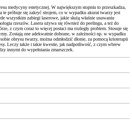
kresu medycyny estetycznej. W największym stopniu to przeszkadza,
a te próbuje się zakryć strojem, co w wypadku akurat twarzy jest
e wszystkim zabiegi laserowe, jakie służą właśnie usuwaniu
rmologia rzeszów. Lasera używa się również do peelingu, a też do
ze, z czym coraz to więcej postaci ma rozległy problem. Stosuje się
nzymy. Zostają one adekwatnie dobrane, w zależności np. w wypadku
 sobie obrysu twarzy, można odmłodzić dłonie, za pomocą krioterapii
. Leczy także i takie kwestie, jak nadpotliwość, z czym wbrew
dzy innymi do wypełniania zmarszczek.