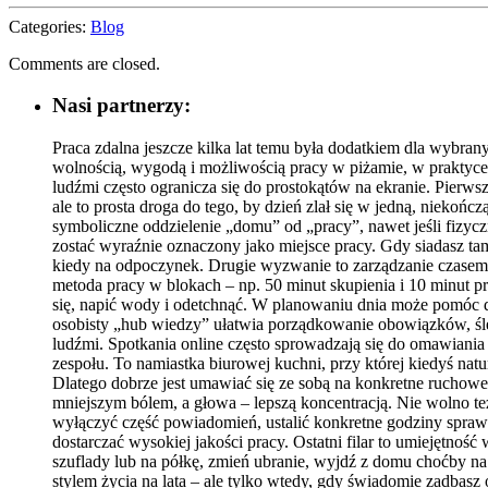
Categories:
Blog
Comments are closed.
Nasi partnerzy:
Praca zdalna jeszcze kilka lat temu była dodatkiem dla wybrany
wolnością, wygodą i możliwością pracy w piżamie, w praktyc
ludźmi często ogranicza się do prostokątów na ekranie. Pierw
ale to prosta droga do tego, by dzień zlał się w jedną, niekońc
symboliczne oddzielenie „domu” od „pracy”, nawet jeśli fizyc
zostać wyraźnie oznaczony jako miejsce pracy. Gdy siadasz tam
kiedy na odpoczynek. Drugie wyzwanie to zarządzanie czasem.
metoda pracy w blokach – np. 50 minut skupienia i 10 minut p
się, napić wody i odetchnąć. W planowaniu dnia może pomóc
osobisty „hub wiedzy” ułatwia porządkowanie obowiązków, śled
ludźmi. Spotkania online często sprowadzają się do omawiani
zespołu. To namiastka biurowej kuchni, przy której kiedyś nat
Dlatego dobrze jest umawiać się ze sobą na konkretne ruchowe 
mniejszym bólem, a głowa – lepszą koncentracją. Nie wolno te
wyłączyć część powiadomień, ustalić konkretne godziny sprawd
dostarczać wysokiej jakości pracy. Ostatni filar to umiejętność
szuflady lub na półkę, zmień ubranie, wyjdź z domu choćby na 
stylem życia na lata – ale tylko wtedy, gdy świadomie zadbasz 