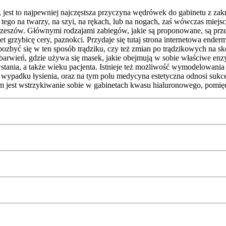
e, jest to najpewniej najczęstsza przyczyna wędrówek do gabinetu z za
tego na twarzy, na szyi, na rękach, lub na nogach, zaś wówczas miejsc
eszów. Głównymi rodzajami zabiegów, jakie są proponowane, są przed
wet grzybicę cery, paznokci. Przydaje się tutaj strona internetowa ende
zbyć się w ten sposób trądziku, czy też zmian po trądzikowych na skór
rzebarwień, gdzie używa się masek, jakie obejmują w sobie właściwe e
stania, a także wieku pacjenta. Istnieje też możliwość wymodelowania
dku łysienia, oraz na tym polu medycyna estetyczna odnosi sukcesy
jest wstrzykiwanie sobie w gabinetach kwasu hialuronowego, pomię