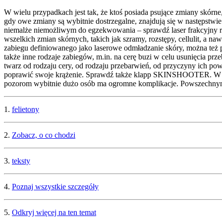
W wielu przypadkach jest tak, że ktoś posiada psujące zmiany skórn
gdy owe zmiany są wybitnie dostrzegalne, znajdują się w następstwie 
niemalże niemożliwym do egzekwowania – sprawdź laser frakcyjny rz
wszelkich zmian skórnych, takich jak szramy, rozstępy, cellulit, a na
zabiegu definiowanego jako laserowe odmładzanie skóry, można też po
także inne rodzaje zabiegów, m.in. na cerę buzi w celu usunięcia p
twarz od rodzaju cery, od rodzaju przebarwień, od przyczyny ich pow
poprawić swoje krążenie. Sprawdź także klapp SKINSHOOTER. W wypa
pozorom wybitnie dużo osób ma ogromne komplikacje. Powszechnym 
1.
felietony
2.
Zobacz, o co chodzi
3.
teksty
4.
Poznaj wszystkie szczegóły
5.
Odkryj więcej na ten temat