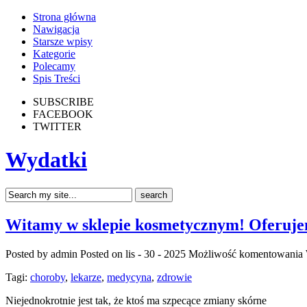
Strona główna
Nawigacja
Starsze wpisy
Kategorie
Polecamy
Spis Treści
SUBSCRIBE
FACEBOOK
TWITTER
Wydatki
Witamy w sklepie kosmetycznym! Oferujem
Posted by admin
Posted on lis - 30 - 2025
Możliwość komentowania
Tagi:
choroby
,
lekarze
,
medycyna
,
zdrowie
Niejednokrotnie jest tak, że ktoś ma szpecące zmiany skórne